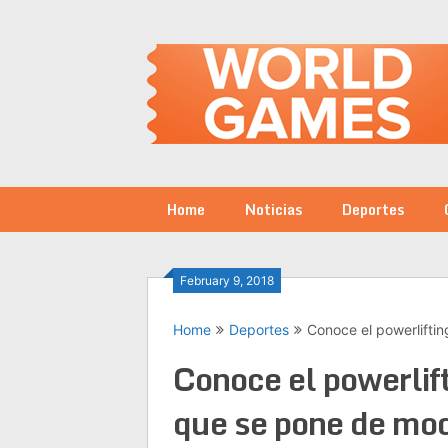
Skip
to
content
Home
Noticias
Deportes
February 9, 2018
Home
Deportes
Conoce el powerlifti
Conoce el powerlift
que se pone de mo