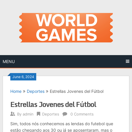
Skip
to
content
MENU
June 6, 2024
Home
Deportes
Estrellas Jovenes del Fútbol
Estrellas Jovenes del Fútbol
By
admin
Deportes
0 Comments
Sim, todos nós conhecemos as lendas do futebol que
estão chegando aos 30 ou já se aposentaram, mas o