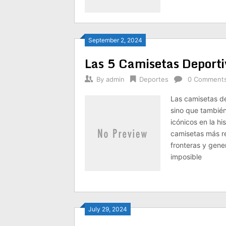
September 2, 2024
Las 5 Camisetas Deporti
By
admin
Deportes
0 Comment
Las camisetas de
sino que también
icónicos en la hi
camisetas más re
fronteras y gener
imposible
July 29, 2024