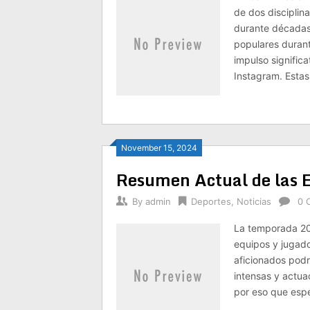
de dos disciplin
durante décadas
populares duran
impulso significa
Instagram. Estas
November 15, 2024
Resumen Actual de las E
By
admin
Deportes
,
Noticias
0 
La temporada 20
equipos y jugad
aficionados podrá
intensas y actuac
por eso que esp