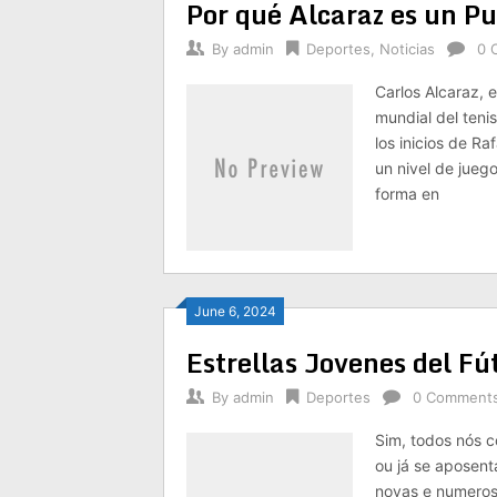
Por qué Alcaraz es un Pu
By
admin
Deportes
,
Noticias
0 
Carlos Alcaraz, e
mundial del teni
los inicios de R
un nivel de jueg
forma en
June 6, 2024
Estrellas Jovenes del Fú
By
admin
Deportes
0 Comment
Sim, todos nós 
ou já se aposen
novas e numerosa