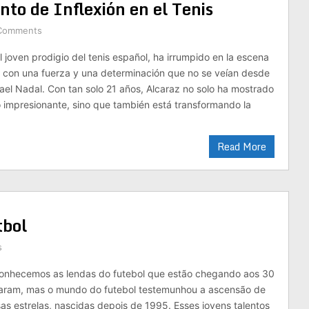
nto de Inflexión en el Tenis
Comments
l joven prodigio del tenis español, ha irrumpido en la escena
s con una fuerza y ​​una determinación que no se veían desde
afael Nadal. Con tan solo 21 años, Alcaraz no solo ha mostrado
o impresionante, sino que también está transformando la
Read More
tbol
s
conhecemos as lendas do futebol que estão chegando aos 30
taram, mas o mundo do futebol testemunhou a ascensão de
s estrelas, nascidas depois de 1995. Esses jovens talentos