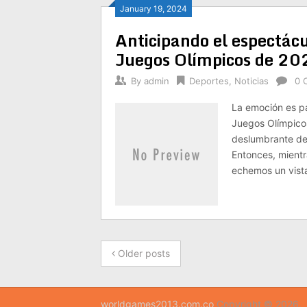
January 19, 2024
Anticipando el espectácu
Juegos Olímpicos de 20
By
admin
Deportes
,
Noticias
0 
La emoción es pa
Juegos Olímpico
deslumbrante de 
Entonces, mient
echemos un vist
Older posts
worldgames2013.com.co
Copyright © 2026.