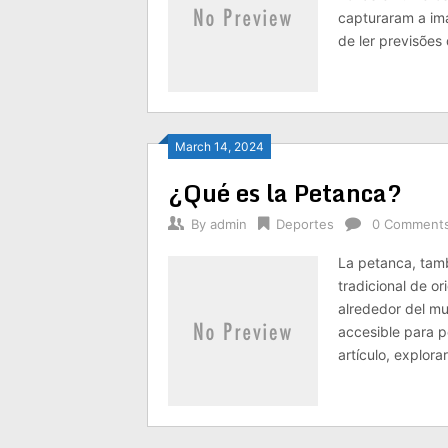
capturaram a im
de ler previsões
March 14, 2024
¿Qué es la Petanca?
By
admin
Deportes
0 Comment
La petanca, tam
tradicional de o
alrededor del mu
accesible para p
artículo, explor