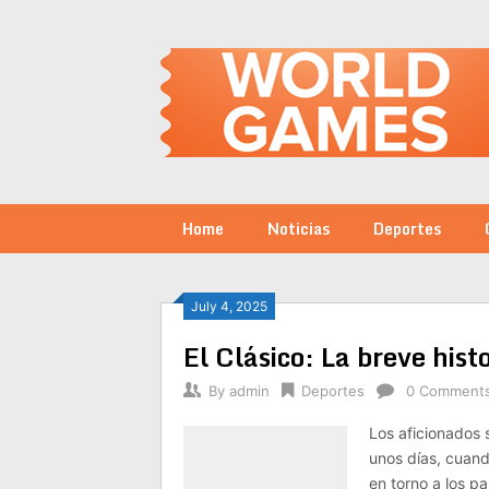
Skip
to
content
Home
Noticias
Deportes
Posts
July 4, 2025
El Clásico: La breve hist
navigation
By
admin
Deportes
0 Comment
Los aficionados
unos días, cuand
en torno a los p