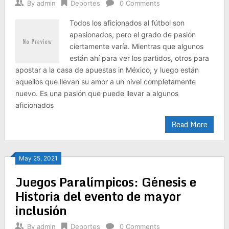
By
admin
Deportes
0 Comments
Todos los aficionados al fútbol son
apasionados, pero el grado de pasión
ciertamente varía. Mientras que algunos
están ahí para ver los partidos, otros para
apostar a la casa de apuestas in México, y luego están
aquellos que llevan su amor a un nivel completamente
nuevo. Es una pasión que puede llevar a algunos
aficionados
Read More
May 25, 2021
Juegos Paralímpicos: Génesis e
Historia del evento de mayor
inclusión
By
admin
Deportes
0 Comments