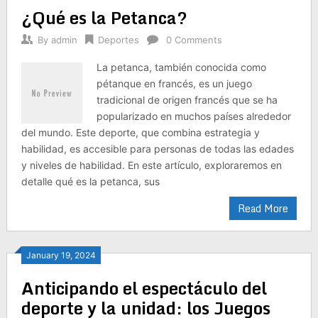
¿Qué es la Petanca?
By
admin
Deportes
0 Comments
La petanca, también conocida como
pétanque en francés, es un juego
tradicional de origen francés que se ha
popularizado en muchos países alrededor
del mundo. Este deporte, que combina estrategia y
habilidad, es accesible para personas de todas las edades
y niveles de habilidad. En este artículo, exploraremos en
detalle qué es la petanca, sus
Read More
January 19, 2024
Anticipando el espectáculo del
deporte y la unidad: los Juegos