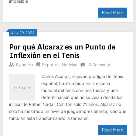
imposible
Read More
July 29, 2024
Por qué Alcaraz es un Punto de
Inflexión en el Tenis
By
admin
Deportes
,
Noticias
0 Comments
Carlos Alcaraz, el joven prodigio del tenis
español, ha irrumpido en la escena
mundial del tenis con una fuerza y ​​una
determinación que no se veían desde los
inicios de Rafael Nadal. Con tan solo 21 años, Alcaraz no
solo ha mostrado un nivel de juego impresionante, sino que
también está transformando la forma en
Read More