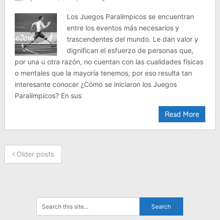
Los Juegos Paralímpicos se encuentran
entre los eventos más necesarios y
trascendentes del mundo. Le dan valor y
dignifican el esfuerzo de personas que,
por una u otra razón, no cuentan con las cualidades físicas
o mentales que la mayoría tenemos, por eso resulta tan
interesante conocer ¿Cómo se iniciaron los Juegos
Paralímpicos? En sus
Read More
Older posts