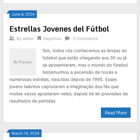
June 6, 2024
Estrellas Jovenes del Fútbol
By
admin
Deportes
0 Comments
Sim, todos nós conhecemos as lendas do
futebol que estão chegando aos 30 ou já
se aposentaram, mas o mundo do futebol
testemunhou a ascensão de novas e
numerosas estrelas, nascidas depois de 1995. Esses
jovens talentos capturaram a imaginação dos fãs que
muitas vezes apostaram neles, depois de ler previsões de
resultados de partidas
Read More
March 14, 2024