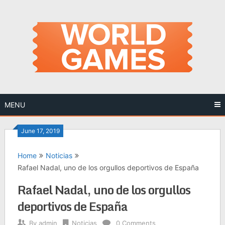
Skip
to
content
MENU
June 17, 2019
Home
Noticias
Rafael Nadal, uno de los orgullos deportivos de España
Rafael Nadal, uno de los orgullos
deportivos de España
By
admin
Noticias
0 Comments