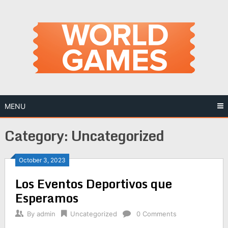
Skip
to
content
MENU
Category:
Uncategorized
Posts
October 3, 2023
Los Eventos Deportivos que
navigation
Esperamos
By
admin
Uncategorized
0 Comments