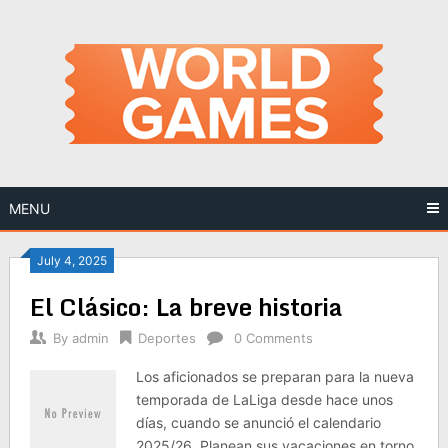
Skip
to
content
MENU
Posts
July 4, 2025
El Clásico: La breve historia
navigation
By
admin
Deportes
0 Comments
Los aficionados se preparan para la nueva
temporada de LaLiga desde hace unos
días, cuando se anunció el calendario
2025/26. Planean sus vacaciones en torno